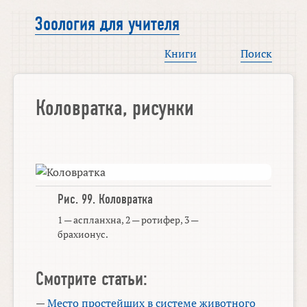
Зоология для учителя
Книги
Поиск
Коловратка, рисунки
Рис. 99.
Коловратка
1 — аспланхна, 2 — ротифер, 3 —
брахионус.
Смотрите статьи:
—
Место простейших в системе животного