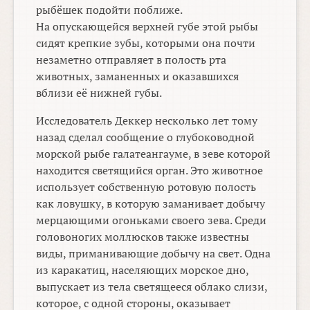
рыбёшек подойти поближе.
На опускающейся верхней губе этой рыбы
сидят крепкие зубы, которыми она почти
незаметно отправляет в полость рта
животных, заманенных и оказавшихся
вблизи её нижней губы.
Исследователь Деккер несколько лет тому
назад сделал сообщение о глубоководной
морской рыбе галатеангауме, в зеве которой
находится светящийся орган. Это животное
использует собственную ротовую полость
как ловушку, в которую заманивает добычу
мерцающими огоньками своего зева. Среди
головоногих моллюсков также известны
виды, приманивающие добычу на свет. Одна
из каракатиц, населяющих морское дно,
выпускает из тела светящееся облако слизи,
которое, с одной стороны, оказывает