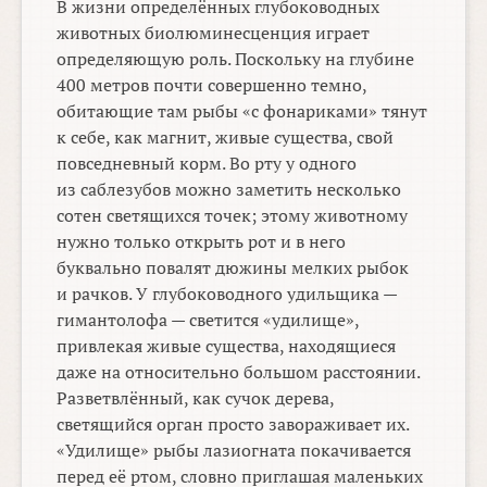
В жизни определённых глубоководных
животных биолюминесценция играет
определяющую роль. Поскольку на глубине
400 метров почти совершенно темно,
обитающие там рыбы «с фонариками» тянут
к себе, как магнит, живые существа, свой
повседневный корм. Во рту у одного
из саблезубов можно заметить несколько
сотен светящихся точек; этому животному
нужно только открыть рот и в него
буквально повалят дюжины мелких рыбок
и рачков. У глубоководного удильщика —
гимантолофа — светится «удилище»,
привлекая живые существа, находящиеся
даже на относительно большом расстоянии.
Разветвлённый, как сучок дерева,
светящийся орган просто завораживает их.
«Удилище» рыбы лазиогната покачивается
перед её ртом, словно приглашая маленьких