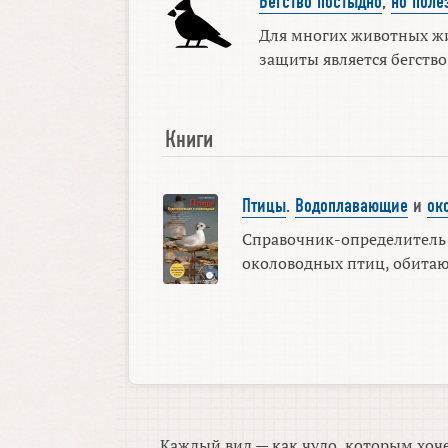
Бегство постыдно
,
но поле
Для многих животных ж
защиты является бегство. 
Книги
Птицы
.
Водоплавающие
и
ок
Справочник-определитель
околоводных птиц, обитающ
Каждый вид — как чудо, которым хоче