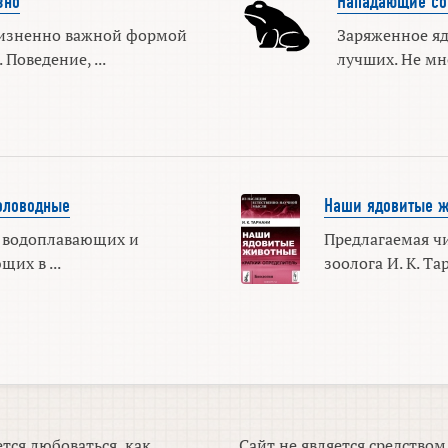
зно
Нападающие со
изненно важной формой
Заряженное я
Поведение, ...
лучших. Не мно
оловодные
Наши ядовитые 
 водоплавающих и
Предлагаемая ч
их в ...
зоолога И. К. Та
тся любоваться, как
Сайт не является средство