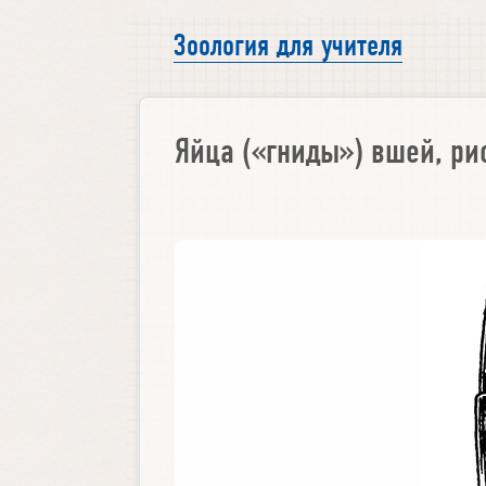
Зоология для учителя
Яйца («гниды») вшей, ри