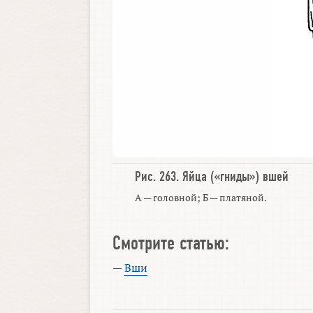
Рис. 263.
Яйца
(«
гниды
»)
вшей
А — головной; Б — платяной.
Смотрите статью:
—
Вши