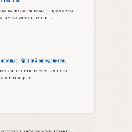
 стилетом
дом жало насекомых — оружие из
гим известно, что на ...
животные
.
Краткий определитель
итателю книга отечественного
рнани содержит ...
м массовой информации. Оценка