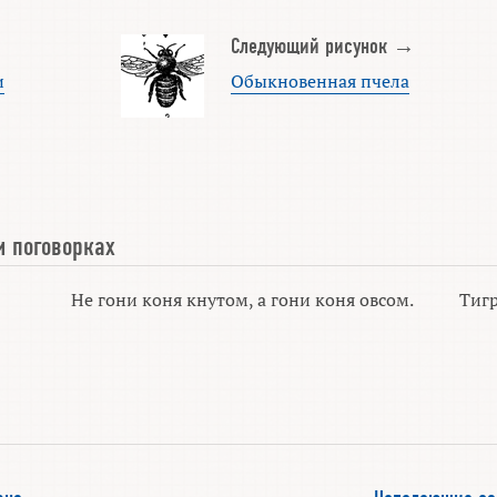
Следующий рисунок →
и
Обыкновенная пчела
и поговорках
Не гони коня кнутом, а гони коня овсом.
Тигр