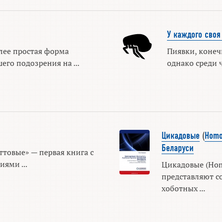
У каждого своя
лее простая форма
Пиявки, конеч
его подозрения на ...
однако среди 
Цикадовые
(
Homo
Беларуси
товые» — первая книга с
ями ...
Цикадовые (Hom
представляют с
хоботных ...