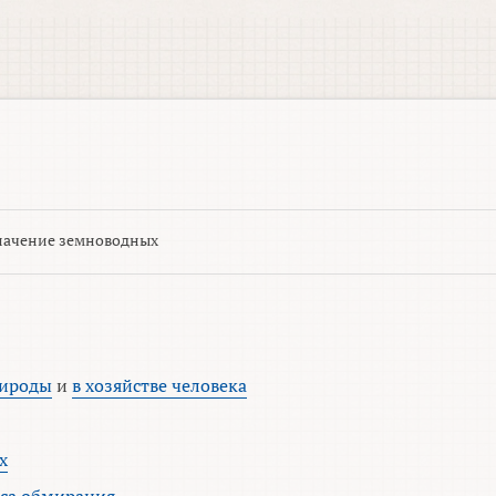
начение земноводных
рироды
и
в хозяйстве человека
х