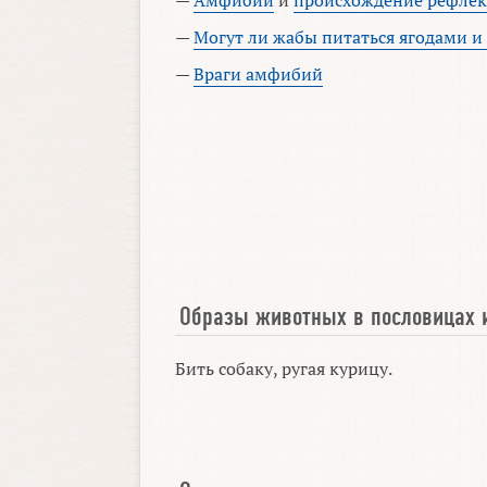
—
Амфибии
и
происхождение рефлек
—
Могут ли жабы питаться ягодами 
—
Враги амфибий
Образы животных в пословицах 
Бить собаку, ругая курицу.