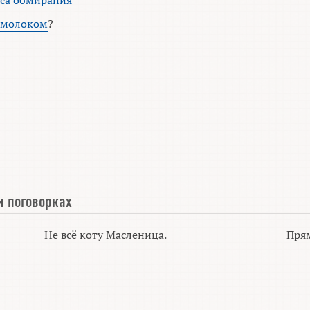
са обмирания
и молоком
?
и поговорках
Не всё коту Масленица.
Пря