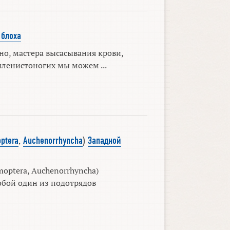
 блоха
но, мастера высасывания крови,
членистоногих мы можем ...
ptera
,
Auchenorrhyncha
)
Западной
optera, Auchenorrhyncha)
обой один из подотрядов