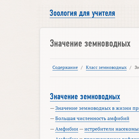
Зоология для учителя
Значение земноводных
Содержание
/
Класс земноводных
/
З
Значение земноводных
—
Значение земноводных в жизни п
—
Большая численность амфибий
—
Амфибии
—
истребители насекомы