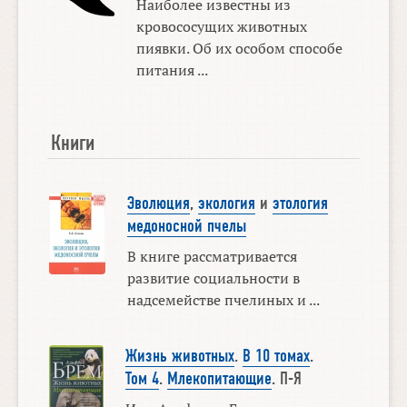
Наиболее известны из
кровососущих животных
пиявки. Об их особом способе
питания ...
Книги
Эволюция
,
экология
и
этология
медоносной пчелы
В книге рассматривается
развитие социальности в
надсемействе пчелиных и ...
Жизнь животных
.
В 10 томах
.
Том 4
.
Млекопитающие
. П-Я