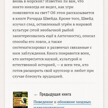
вновь в морской? Известно ли вам, что
никто никогда не видел, как угри
появляются на свет? Об этом рассказывается
в книге Ричарда Швейда. Кроме того, Швейд
изучил след, оставленный угрём в мировой
культуре (этой необычной рыбой
заинтересовались ещё в Античности), описал
способы его ловли, а также
систематизировал и развенчал связанные с
ним заблуждения. Книга понравится всем,
кто интересуется наукой, культурой и
естественной историей, — и всем тем, кто
готов расширить свой кругозор и любит при
случае блеснуть эрудицией.
← Предыдущая книга
Поведение
и
обоняние хищных
млекопитающих