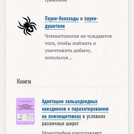
Пауки-бокоходы
и
пауки-
душители
Членистоногие не чуждаются
того, чтобы поймать и
уничтожить добычу,
используя ...
Книги
Адаптации хальцидоидных
наездников к паразитированию
на ложнощитовках
в условиях
различных широт
Монография представляет