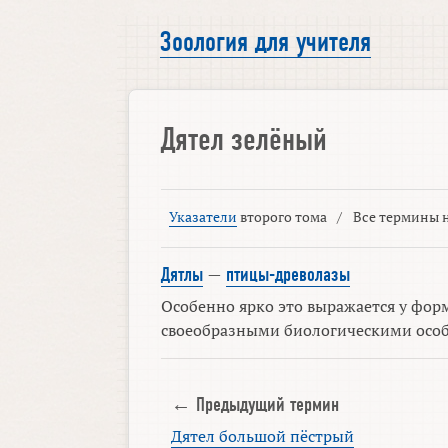
Зоология для учителя
Дятел зелёный
Указатели
второго тома
/
Все термины н
Дятлы
—
птицы-древолазы
Особенно ярко это выражается у фор
своеобразными биологическими особе
← Предыдущий термин
Дятел большой пёстрый