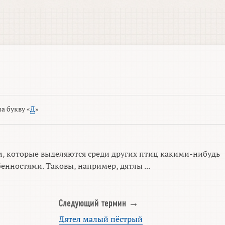
а букву «
Д
»
м, которые выделяются среди других птиц какими-нибудь
нностями. Таковы, например, дятлы ...
Следующий термин →
Дятел малый пёстрый