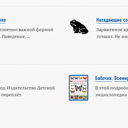
зно
Нападающие со
изненно важной формой
Заряженное я
Поведение, ...
лучших. Не мно
Бабочки
.
Всеми
од. Издательство Детской
В этой подроб
 переплёт.
энциклопедии о