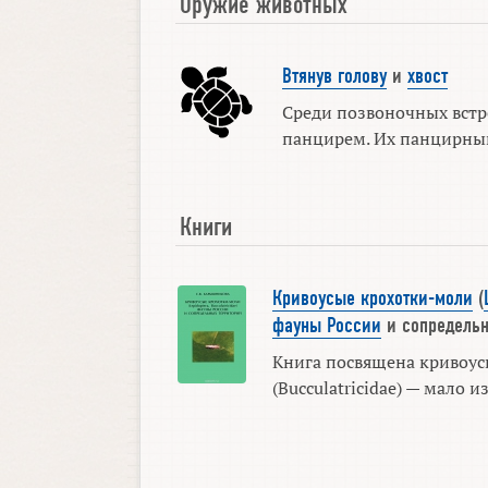
Оружие животных
Втянув голову
и
хвост
Среди позвоночных встр
панцирем. Их панцирный 
Книги
Кривоусые крохотки-моли
(
фауны России
и сопредельн
Книга посвящена кривоу
(Bucculatricidae) — мало и