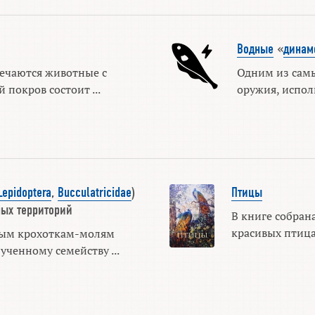
Водные
«
дина
ечаются животные с
Одним из самы
покров состоит ...
оружия, испол
Lepidoptera
,
Bucculatricidae
)
Птицы
ых территорий
В книге собран
красивых птицах
сым крохоткам-молям
зученному семейству ...