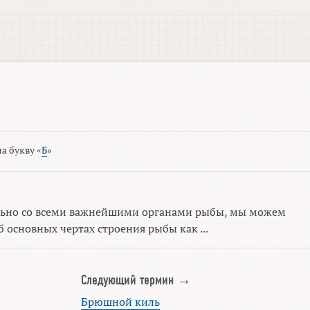
а букву «
Б
»
льно со всеми важнейшими органами рыбы, мы можем
б основных чертах строения рыбы как ...
Следующий термин →
Брюшной киль