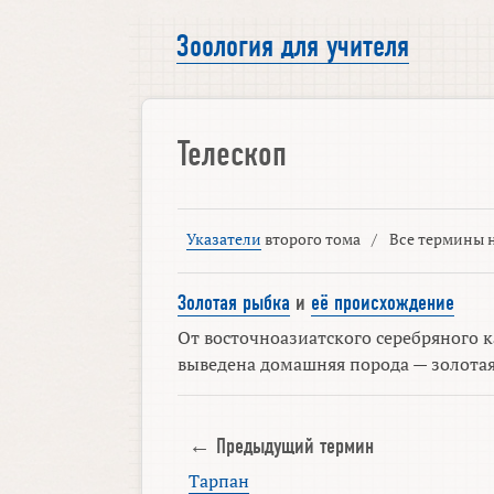
Зоология для учителя
Телескоп
Указатели
второго тома
/
Все термины н
Золотая рыбка
и
её происхождение
От восточноазиатского серебряного к
выведена домашняя порода — золотая
← Предыдущий термин
Тарпан