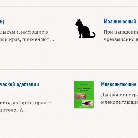
и
)
Молниеносный 
клыками, имеющие в
При нападени
ый нрав, применяют ...
чрезвычайно в
ической адаптации
Млекопитающие 
Данная моногр
млекопитающих 
нига, автор которой —
нитолог А.