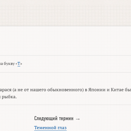
а букву «
Т
»
арася (а не от нашего обыкновенного) в Японии и Китае б
 рыбка.
Следующий термин →
Теменной глаз