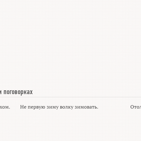
и поговорках
ухом.
Не первую зиму волку зимовать.
Отол