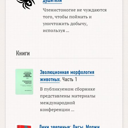
душители
Членистоногие не чуждаются
того, чтобы поймать и
уничтожить добычу,
используя ...
Книги
Эволюционная морфология
животных
. Часть 1
В публикуемом сборнике
представлены материалы
международной
конференции ...
Лики звериные
:
Лисы
.
Моржи
.