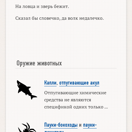
На ловца и зверь бежит.
Сказал бы словечко, да волк недалечко.
Оружие животных
Капли
,
отпугивающие акул
Отпугивающие химические
средства не являются
спецификой одних только ...
Пауки-бокоходы
и
пауки-