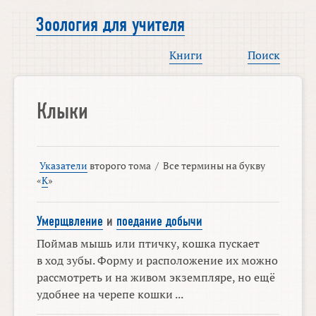
Зоология для учителя
Книги
Поиск
Клыки
Указатели
второго тома
/
Все термины на букву
«
К
»
Умерщвление
и
поедание добычи
Поймав мышь или птичку, кошка пускает
в ход зубы. Форму и расположение их можно
рассмотреть и на живом экземпляре, но ещё
удобнее на черепе кошки ...