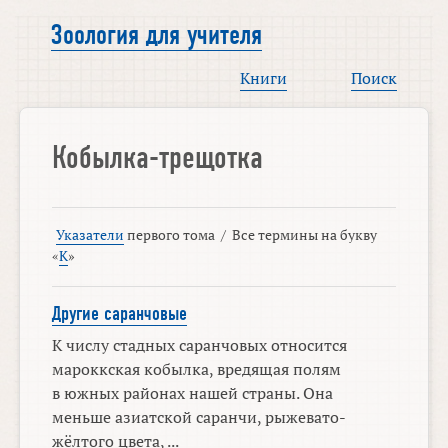
Зоология для учителя
Книги
Поиск
Кобылка-трещотка
Указатели
первого тома
/
Все термины на букву
«
К
»
Другие саранчовые
К числу стадных саранчовых относится
мароккская кобылка, вредящая полям
в южных районах нашей страны. Она
меньше азиатской саранчи, рыжевато-
жёлтого цвета, ...