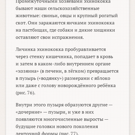
Промежуточными хозяевами эхинококка
бывают наши сельскохозяйственные
животные: свиньи, овцы и крупный рогатый
скот. Они заражаются яичками эхинококка
на пастбищах, где собаки и дикие хищники
оставляют свои испражнения.
Личинка эхинококка пробуравливается
через стенку кишечника, попадает в кровь
и затем в каком-либо внутреннем органе
«хозяина» (в печени, в лёгком) превращается
в пузырь («водянку») размерами с яблоко
или даже с голову новорождённого ребёнка
(рис. 76).
Внутри этого пузыря образуются другие —
«дочерние» — пузыри, и уже в них
появляются многочисленные выросты —
будущие головки нового поколения
ленточной формы (рис. 77).