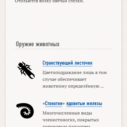
Отольются волку овечьи слёзки.
Оружие животных
Странствующий листочек
Цветоподражание лишь в том
случае обеспечивает
животному определённую ...
«
Стоногие
»
ядовитые железы
Многочисленные виды
членистоногих, покрытых
хитиновым панцирем,