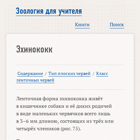
Зоология для учителя
Книги
Поиск
Эхинококк
Содержание
/
Тип плоских червей
/
Класс
ленточных червей
Ленточная форма эхинококка живёт
в кишечнике собаки и её диких родичей
в виде маленьких червячков всего лишь
в
3–6 мм
длиною, состоящих из трёх или
четырёх члеников (рис. 75).