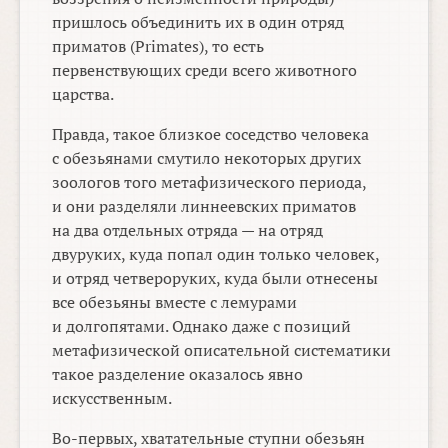
пришлось объединить их в один отряд
приматов (Primates), то есть
первенствующих среди всего животного
царства.
Правда, такое близкое соседство человека
с обезьянами смутило некоторых других
зоологов того метафизического периода,
и они разделяли линнеевских приматов
на два отдельных отряда — на отряд
двуруких, куда попал один только человек,
и отряд четвероруких, куда были отнесены
все обезьяны вместе с лемурами
и долгопятами. Однако даже с позиций
метафизической описательной систематики
такое разделение оказалось явно
искусственным.
Во-первых, хватательные ступни обезьян