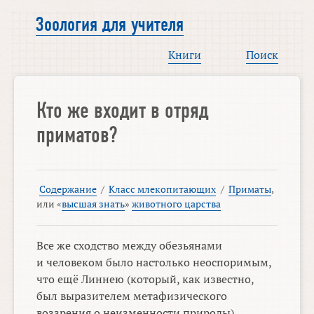
Зоология для учителя
Книги
Поиск
Кто же входит в отряд
приматов?
Содержание
/
Класс млекопитающих
/
Приматы
,
или «
высшая знать
»
животного царства
Все же сходство между обезьянами
и человеком было настолько неоспоримым,
что ещё Линнею (который, как известно,
был выразителем метафизического
воззрения о неизменности природы)