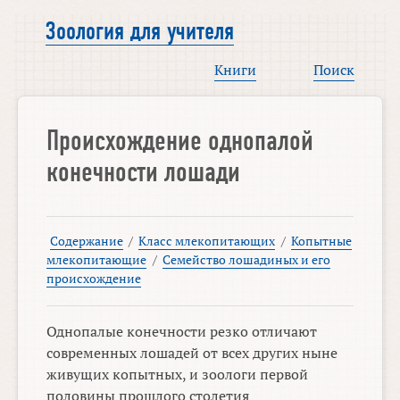
Зоология для учителя
Книги
Поиск
Происхождение однопалой
конечности лошади
Содержание
/
Класс млекопитающих
/
Копытные
млекопитающие
/
Семейство лошадиных и его
происхождение
Однопалые конечности резко отличают
современных лошадей от всех других ныне
живущих копытных, и зоологи первой
половины прошлого столетия