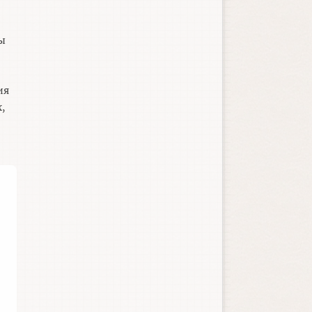
ы
ия
,