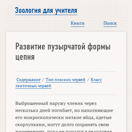
Зоология для учителя
Книги
Поиск
Развитие пузырчатой формы
цепня
Содержание
/
Тип плоских червей
/
Класс
ленточных червей
Выброшенный наружу членик через
несколько дней погибает, но наполняющие
его микроскопически мелкие яйца, одетые
скорлупками, могут долго сохранять свою
жизненность, пока не попадут в те условия,