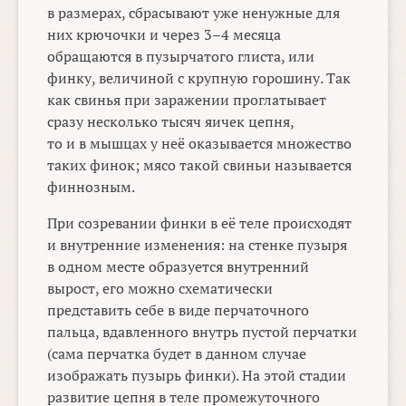
в размерах, сбрасывают уже ненужные для
них крючочки и через
3–4
месяца
обращаются в пузырчатого глиста, или
финку, величиной с крупную горошину. Так
как свинья при заражении проглатывает
сразу несколько тысяч яичек цепня,
то и в мышцах у неё оказывается множество
таких финок; мясо такой свиньи называется
финнозным.
При созревании финки в её теле происходят
и внутренние изменения: на стенке пузыря
в одном месте образуется внутренний
вырост, его можно схематически
представить себе в виде перчаточного
пальца, вдавленного внутрь пустой перчатки
(сама перчатка будет в данном случае
изображать пузырь финки). На этой стадии
развитие цепня в теле промежуточного