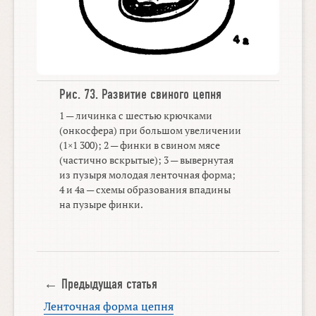
Рис. 73.
Развитие свиного цепня
1 — личинка с шестью крючками
(онкосфера) при большом увеличении
(1×1 300); 2 — финки в свином мясе
(частично вскрытые); 3 — вывернутая
из пузыря молодая ленточная форма;
4 и 4а — схемы образования впадины
на пузыре финки.
← Предыдущая статья
Ленточная форма цепня