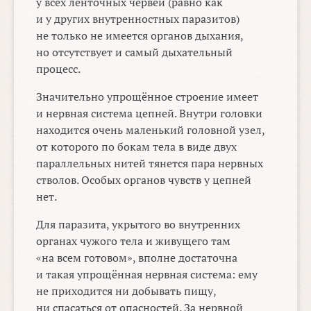
у всех ленточных червей (равно как
и у других внутренностных паразитов)
не только не имеется органов дыхания,
но отсутствует и самый дыхательный
процесс.
Значительно упрощённое строение имеет
и нервная система цепней. Внутри головки
находится очень маленький головной узел,
от которого по бокам тела в виде двух
параллельных нитей тянется пара нервных
стволов. Особых органов чувств у цепней
нет.
Для паразита, укрытого во внутренних
органах чужого тела и живущего там
«на всем готовом», вполне достаточна
и такая упрощённая нервная система: ему
не приходится ни добывать пищу,
ни спасаться от опасностей. За нервной