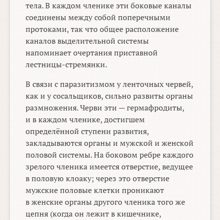
тела. В каждом членике эти боковые каналы
соединены между собой поперечными
протоками, так что общее расположение
каналов выделительной системы
напоминает очертания приставной
лестницы-стремянки.
В связи с паразитизмом у ленточных червей,
как и у сосальщиков, сильно развиты органы
размножения. Черви эти — гермафродиты,
и в каждом членике, достигшем
определённой ступени развития,
закладываются органы и мужской и женской
половой системы. На боковом ребре каждого
зрелого членика имеется отверстие, ведущее
в половую клоаку; через это отверстие
мужские половые клетки проникают
в женские органы другого членика того же
цепня (когда он лежит в кишечнике,