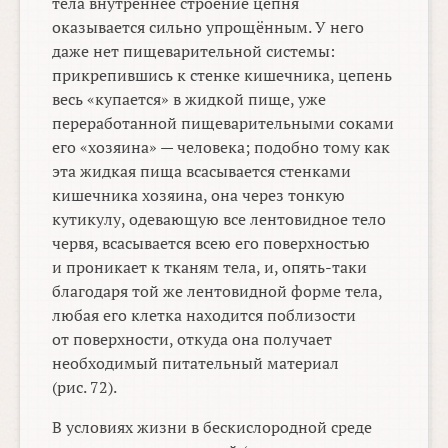
тела внутреннее строение цепня
оказывается сильно упрощённым. У него
даже нет пищеварительной системы:
прикрепившись к стенке кишечника, цепень
весь «купается» в жидкой пище, уже
переработанной пищеварительными соками
его «хозяина» — человека; подобно тому как
эта жидкая пища всасывается стенками
кишечника хозяина, она через тонкую
кутикулу, одевающую все лентовидное тело
червя, всасывается всею его поверхностью
и проникает к тканям тела, и, опять-таки
благодаря той же лентовидной форме тела,
любая его клетка находится поблизости
от поверхности, откуда она получает
необходимый питательный материал
(рис. 72).
В условиях жизни в бескислородной среде