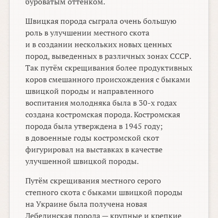
буроватым оттенком.
Швицкая порода сыграла очень большую
роль в улучшении местного скота
и в создании нескольких новых ценных
пород, выведенных в различных зонах СССР.
Так путём скрещивания более продуктивных
коров смешанного происхождения с быками
швицкой породы и направленного
воспитания молодняка была в
30-х
годах
создана костромская порода. Костромская
порода была утверждена в 1945 году;
в довоенные годы костромской скот
фигурировал на выставках в качестве
улучшенной швицкой породы.
Путём скрещивания местного серого
степного скота с быками швицкой породы
на Украине была получена новая
Лебединская порода — крупные и крепкие