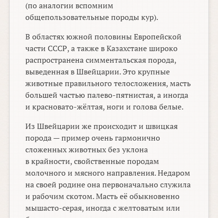
(по аналогии вспомним
общепользовательные породы кур).
В областях южной половины Европейской
части СССР, а также в Казахстане широко
распространена симментальская порода,
выведенная в Швейцарии. Это крупные
животные правильного телосложения, масть
большей частью палево-пятнистая, а иногда
и красновато-жёлтая, ноги и голова белые.
Из Швейцарии же происходит и швицкая
порода — пример очень гармонично
сложенных животных без уклона
в крайности, свойственные породам
молочного и мясного направления. Недаром
на своей родине она первоначально служила
и рабочим скотом. Масть её обыкновенно
мышасто-серая, иногда с желтоватым или