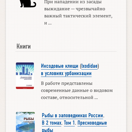
При нападении из засады
выжидание — чрезвычайно
важный тактический элемент,
и ...
Книги
Иксодовые клещи
(
Ixodidae
)
в условиях урбанизации
В работе представлены
современные данные о видовом
составе, относительной ...
Рыбы в заповедниках России
.
В 2 томах
.
Том 1
.
Пресноводные
рыбы