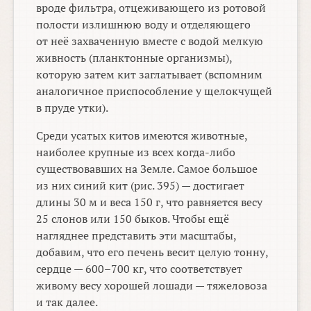
вроде фильтра, отцеживающего из ротовой
полости излишнюю воду и отделяющего
от неё захваченную вместе с водой мелкую
живность (планктонные организмы),
которую затем кит заглатывает (вспомним
аналогичное приспособление у щелокчущей
в пруде утки).
Среди усатых китов имеются животные,
наиболее крупные из всех когда-либо
существовавших на Земле. Самое большое
из них синий кит (рис. 395) — достигает
длины 30 м и веса 150 г, что равняется весу
25 слонов или 150 быков. Чтобы ещё
нагляднее представить эти масштабы,
добавим, что его печень весит целую тонну,
сердце —
600–700 кг,
что соответствует
живому весу хорошей лошади — тяжеловоза
и так далее.