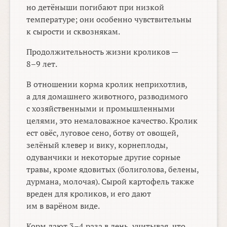
но детёныши погибают при низкой
температуре; они особенно чувствительны
к сырости и сквознякам.
Продолжительность жизни кроликов —
8–9 лет.
В отношении корма кролик неприхотлив,
а для домашнего животного, разводимого
с хозяйственными и промышленными
целями, это немаловажное качество. Кролик
ест овёс, луговое сено, ботву от овощей,
зелёный клевер и вику, корнеплоды,
одуванчики и некоторые другие сорные
травы, кроме ядовитых (болиголова, белены,
дурмана, молочая). Сырой картофель также
вреден для кроликов, и его дают
им в варёном виде.
Корм дают
3–4
раза в день, учитывая, что