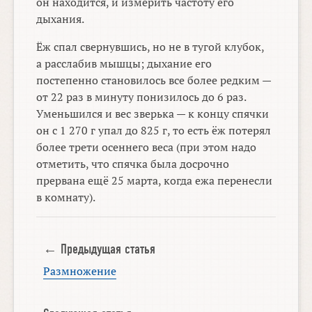
он находится, и измерить частоту его
дыхания.
Ёж спал свернувшись, но не в тугой клубок,
а расслабив мышцы; дыхание его
постепенно становилось все более редким —
от 22 раз в минуту понизилось до 6 раз.
Уменьшился и вес зверька — к концу спячки
он с 1 270 г упал до 825 г, то есть ёж потерял
более трети осеннего веса (при этом надо
отметить, что спячка была досрочно
прервана ещё 25 марта, когда ежа перенесли
в комнату).
← Предыдущая статья
Размножение