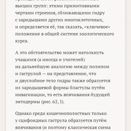
высших групп: этими примитивными
чертами строения, сближающими гидру
с зародышами других многоклеточных,
и определяется её, так сказать, «ключевое»
положение в общей системе зоологического
курса.
А это обстоятельство может натолкнуть
учащихся (а иногда и учителей)
на дальнейшую аналогию между полипом
и гаструлой — на представление, что
и двуслойное тело гидры также образуется
из зародышевой формы бластулы путём
инвагинации, то есть впячивания будущей
энтодермы (рис. 62, I).
Однако среди кишечнополостных только
у сцифоидных гаструла образуется путём
впячивания (и поэтому классическая схема