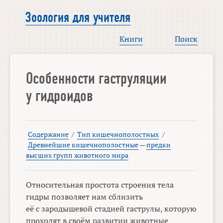
Зоология для учителя
Книги
Поиск
Особенности гаструляции
у гидроидов
Содержание
/
Тип кишечнополостных
/
Древнейшие кишечнополостные
—
предки
высших групп животного мира
Относительная простота строения тела
гидры позволяет нам сблизить
её с зародышевой стадией гаструлы, которую
проходят в своём развитии животные