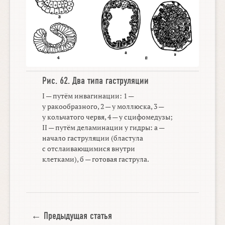
Рис. 62.
Два типа гаструляции
I — путём инвагинации: 1 —
у ракообразного, 2 — у моллюска, 3 —
у кольчатого червя, 4 — у сцифомедузы;
II — путём деламинации у гидры: а —
начало гаструляции (бластула
с отслаивающимися внутри
клетками), б — готовая гаструла.
← Предыдущая статья