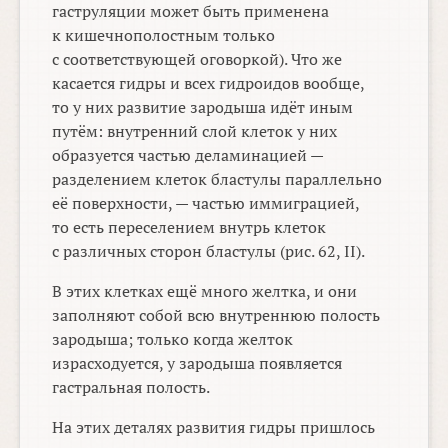
гаструляции может быть применена
к кишечнополостным только
с соответствующей оговоркой). Что же
касается гидры и всех гидроидов вообще,
то у них развитие зародыша идёт иным
путём: внутренний слой клеток у них
образуется частью деламинацией —
разделением клеток бластулы параллельно
её поверхности, — частью иммиграцией,
то есть переселением внутрь клеток
с различных сторон бластулы (рис. 62, II).
В этих клетках ещё много желтка, и они
заполняют собой всю внутреннюю полость
зародыша; только когда желток
израсходуется, у зародыша появляется
гастральная полость.
На этих деталях развития гидры пришлось