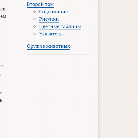
Второй том
аев
Содержание
тем
Рисунки
и
Цветные таблицы
Указатель
Оружие животных
ие
,
е
ь