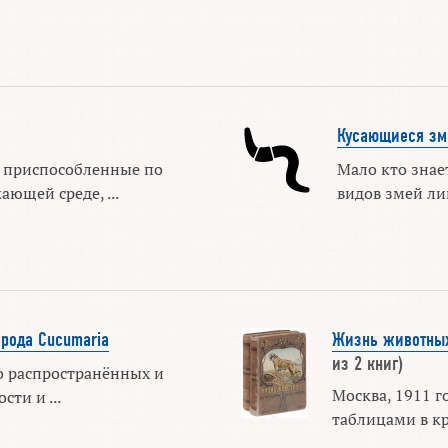
Кусающиеся зм
 приспособленные по
Мало кто знае
ающей среде, ...
видов змей лиш
 рода Cucumaria
Жизнь животных
из 2 книг)
о распространённых и
Москва, 1911 го
ти и ...
таблицами в кр