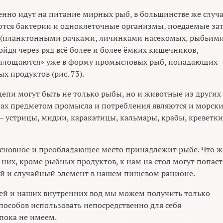
енно идут на питание мирных рыб, в большинстве же случ
тся бактерии и одноклеточные организмы, поедаемые за
 (планктонными рачками, личинками насекомых, рыбьим
ойдя через ряд всё более и более ёмких кишечников,
оплощаются» уже в форму промысловых рыб, попадающих
х продуктов (рис. 73).
цепи могут быть не только рыбы, но и животные из других
нах предметом промысла и потребления являются и морск
— устрицы, мидии, каракатицы, кальмары, крабы, креветки
 основное и преобладающее место принадлежит рыбе. Что ж
з них, кроме рыбных продуктов, к нам на стол могут попаст
й и случайный элемент в нашем пищевом рационе.
рей и наших внутренних вод мы можем получить только
способов использовать непосредственно для себя
пока не имеем.