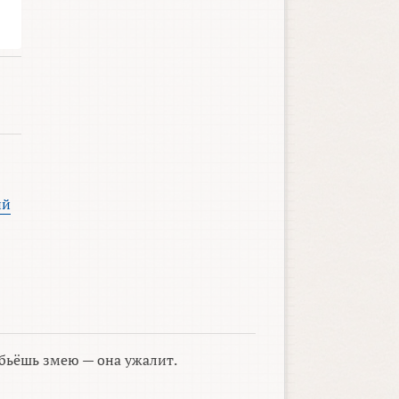
ий
бьёшь змею — она ужалит.