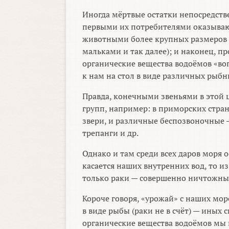
Иногда мёртвые остатки непосредств
первыми их потребителями оказываю
животными более крупных размеров
мальками и так далее); и наконец, пр
органические вещества водоёмов «в
к нам на стол в виде различных рыбны
Правда, конечными звеньями в этой 
групп, например: в приморских стра
звери, и различные беспозвоночные 
трепанги и др.
Однако и там среди всех даров моря
касается наших внутренних вод, то и
только раки — совершенно ничтожны
Короче говоря, «урожай» с наших мо
в виде рыбы (раки не в счёт) — иных 
органические вещества водоёмов мы 