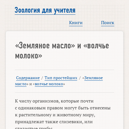
Зоология для учителя
Книги
Поиск
«Земляное масло» и «волчье
молоко»
Содержание
/
Тип простейших
/
«
Земляное
масло
» и «
волчье молоко
»
К числу организмов, которые почти
с одинаковым правом могут быть отнесены
к растительному и животному миру,
принадлежат также слизевики, или
слизистые грибы.