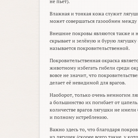
не пьёт).
Влажная и тонкая кожа служит лягуш
может совершаться газообмен между 
Внешние покровы являются также и 
скрывает и зелёную и бурую лягушку 
называется покровительственной.
Покровительственная окраска являе
животному избегать гибели среди окр
вовсе не значит, что покровительстве
делает её невидимой для врагов.
Наоборот, только очень немногим ля
а большинство их погибает от цапель
количестве врагов лягушки не имели 
и полному истреблению.
Важно здесь то, что благодаря покро
из лягушек (скорее всего такие, у ко