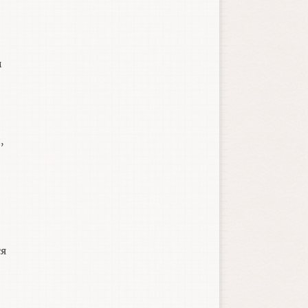
м
,
ся