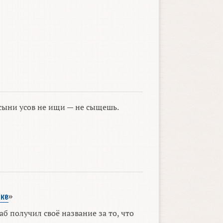
сыни усов не ищи — не сыщешь.
ке
»
б получил своё название за то, что