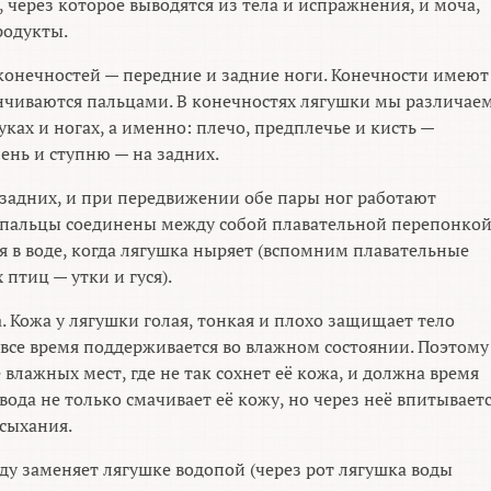
, через которое выводятся из тела и испражнения, и моча,
родукты.
конечностей — передние и задние ноги. Конечности имеют
нчиваются пальцами. В конечностях лягушки мы различае
уках и ногах, а именно: плечо, предплечье и кисть —
лень и ступню — на задних.
 задних, и при передвижении обе пары ног работают
 пальцы соединены между собой плавательной перепонкой
в воде, когда лягушка ныряет (вспомним плавательные
птиц — утки и гуся).
 Кожа у лягушки голая, тонкая и плохо защищает тело
 все время поддерживается во влажном состоянии. Поэтому
влажных мест, где не так сохнет её кожа, и должна время
 вода не только смачивает её кожу, но через неё впитывает
ысыхания.
ду заменяет лягушке водопой (через рот лягушка воды