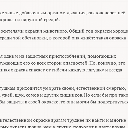
ке также добавочным органом дыхания, так как через неё
кровью и наружной средой.
носителями окраски животного. Общий тон окраски хорош
среди той обстановки, в которой она живёт; такая окраска
тся одним из защитных приспособлений, помогающих
ужающих его со всех сторон опасностей. Но, конечно, это
нная окраска спасает от гибели каждую лягушку и всегда
гушкам приходится умирать своей, естественной смертью,
, ужей, щук, сомов и других хищников. Но если бы при так
бы защиты в своей окраске, то они могли бы подвергнутьс
вительственной окраске врагам труднее их найти и многие
торых окраска лучше, чем у других, подходит к цвету почвы