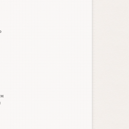
о
ом
я