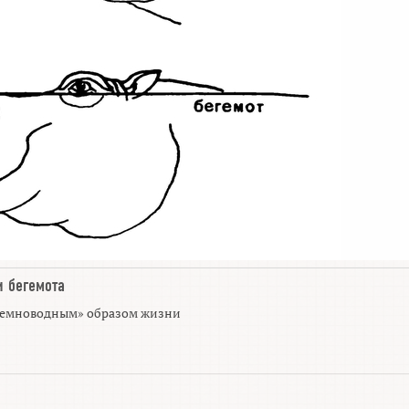
и
бегемота
 «земноводным» образом жизни