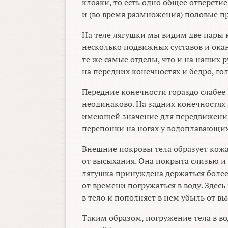
клоаки, то есть одно общее отверстие
и (во время размножения) половые п
На теле лягушки мы видим две пары 
несколько подвижных суставов и ока
те же самые отделы, что и на наших р
на передних конечностях и бедро, го
Передние конечности гораздо слабее
неодинаково. На задних конечностях
имеющей значение для передвижения 
перепонки на ногах у водоплавающих 
Внешние покровы тела образует кожа.
от высыхания. Она покрыта слизью и
лягушка принуждена держаться более 
от времени погружаться в воду. Здесь
в тело и пополняет в нем убыль от в
Таким образом, погружение тела в во