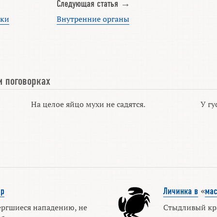
Следующая статья →
шки
Внутренние органы
и поговорках
На целое яйцо мухи не садятся.
У гу
ар
Личинка в
«
мас
ргшиеся нападению, не
Стыдливый кра