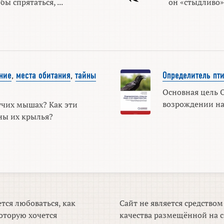
ы спрятаться, ...
он «стыдливо» 
ние
,
места обитания
,
тайны
Определитель пти
Основная цель 
возрождении нау
учих мышах? Как эти
ны их крылья?
тся любоваться, как
Сайт не является средство
оторую хочется
качества размещённой на с