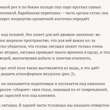
рокий рот и по бокам позади глаз пару круглых ушных
епонкой. Барабанная перепонка — часть органа слуха: она
через посредство крошечной косточки передаёт
над головой. Это имеет для неё двоякое значение: во-
ом широкое пространство, что для неё важно из-за
егко убедиться, что голова лягушки может только очень
во-вторых, лягушка проводит много времени в пруду, и тог
водой, высматривая добычу и замечая опасность.
ри этой позе также выставляется из воды, и это даёт
 дышать атмосферным воздухом (рис. 2).
: он оказывается податливым и опускается под нажимом
разом «убирает» свои глаза, защищая их от повреждений,
ди зарослей или под камнями.
лягушки. В задней части туловища мы находим отверстие