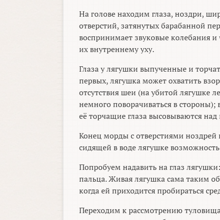
На голове находим глаза, ноздри, ши
отверстий, затянутых барабанной пер
воспринимает звуковые колебания и 
их внутреннему уху.
Глаза у лягушки выпученные и торчат 
первых, лягушка может охватить взор
отсутствия шеи (на убитой лягушке л
немного поворачиваться в стороны); 
её торчащие глаза высовываются над 
Конец морды с отверстиями ноздрей п
сидящей в воде лягушке возможность
Попробуем надавить на глаз лягушки
пальца. Живая лягушка сама таким об
когда ей приходится пробираться сре
Переходим к рассмотрению туловища 