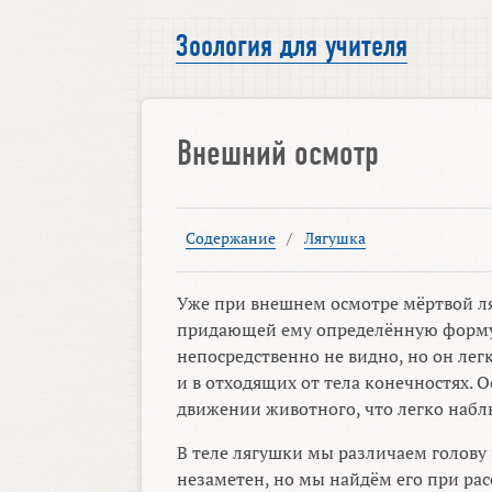
Зоология для учителя
Внешний осмотр
Содержание
/
Лягушка
Уже при внешнем осмотре мёртвой ля
придающей ему определённую форму, 
непосредственно не видно, но он легк
и в отходящих от тела конечностях. 
движении животного, что легко набл
В теле лягушки мы различаем голову 
незаметен, но мы найдём его при рас