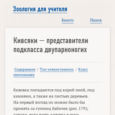
Зоология для учителя
Книги
Поиск
Кивсяки — представители
подкласса двупарноногих
Содержание
/
Тип членистоногих
/
Класс
многоножек
Кивсяки попадаются под корой пней, под
камнями, а также на листьях деревьев.
На первый взгляд их можно было бы
принять за гусениц бабочек (рис. 179);
однако, если взять кивсяка в руки