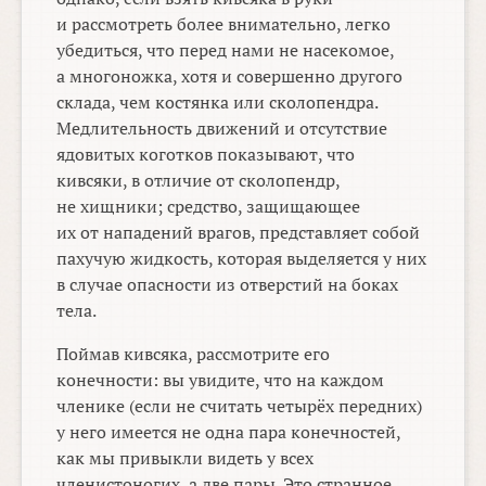
и рассмотреть более внимательно, легко
убедиться, что перед нами не насекомое,
а многоножка, хотя и совершенно другого
склада, чем костянка или сколопендра.
Медлительность движений и отсутствие
ядовитых коготков показывают, что
кивсяки, в отличие от сколопендр,
не хищники; средство, защищающее
их от нападений врагов, представляет собой
пахучую жидкость, которая выделяется у них
в случае опасности из отверстий на боках
тела.
Поймав кивсяка, рассмотрите его
конечности: вы увидите, что на каждом
членике (если не считать четырёх передних)
у него имеется не одна пара конечностей,
как мы привыкли видеть у всех
членистоногих, а две пары. Это странное