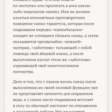
их поступки или прилагать к ним какую-
либо моральную оценку. Нам не должно
казаться непонятным противоречием
поведение самки тарантула, которая после
спаривания нередко «каннибальски»
поедает не успевшего убежать самца, а затем
оказывается чрезвычайно «нежной»
матерью, «заботливо» таскающей с собой
повсюду свой яйцевой кокон, а после
вылупления паучат столь же «заботливо»
охраняющей своё многочисленное
потомство.
Дело в том, что у пауков жизнь самца после
выполнения им своей половой функции уже
не представляет ценности для сохранения
вида, и у самок после спаривания вступает
в силу их обычный инстинкт по отношению
к ползающей добыче. Что же касается