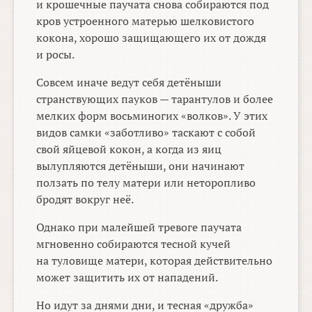
и крошечные паучата снова собираются под
кров устроенного матерью шелковистого
кокона, хорошо защищающего их от дождя
и росы.
Совсем иначе ведут себя детёныши
странствующих пауков — тарантулов и более
мелких форм восьминогих «волков». У этих
видов самки «заботливо» таскают с собой
свой яйцевой кокон, а когда из яиц
вылупляются детёныши, они начинают
ползать по телу матери или неторопливо
бродят вокруг неё.
Однако при малейшей тревоге паучата
мгновенно собираются тесной кучей
на туловище матери, которая действительно
может защитить их от нападений.
Но идут за днями дни, и тесная «дружба»