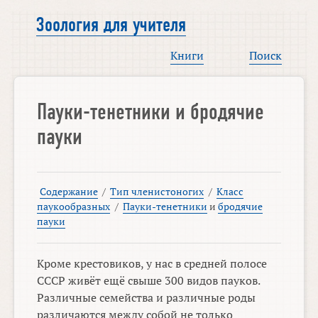
Зоология для учителя
Книги
Поиск
Пауки-тенетники и бродячие
пауки
Содержание
/
Тип членистоногих
/
Класс
паукообразных
/
Пауки-тенетники
и
бродячие
пауки
Кроме крестовиков, у нас в средней полосе
СССР живёт ещё свыше 300 видов пауков.
Различные семейства и различные роды
различаются между собой не только