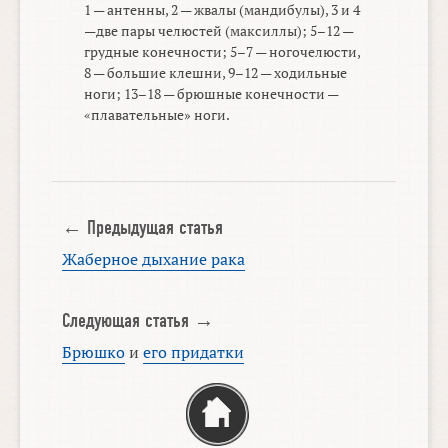
1 — антенны, 2 — жвалы (мандибулы), 3 и 4
—две пары челюстей (максиллы);
5–12 —
грудные конечности;
5–7 —
ногочелюсти,
8 — большие клешни,
9–12 —
ходильные
ноги;
13–18 —
брюшные конечности —
«плавательные» ноги.
← Предыдущая статья
Жаберное дыхание рака
Следующая статья →
Брюшко
и
его придатки