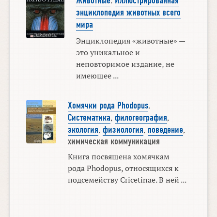
Животные
.
Иллюстрированная
энциклопедия животных всего
мира
Энциклопедия «животные» —
это уникальное и
неповторимое издание, не
имеющее ...
Хомячки рода Phodopus
.
Систематика
,
филогеография
,
экология
,
физиология
,
поведение
,
химическая коммуникация
Книга посвящена хомячкам
рода Phodopus, относящихся к
подсемейству Cricetinae. В ней ...