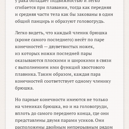
у рака обладает подвижностью и легко
сгибается при плавании, тогда как передняя
и средняя части тела как бы закованы в один
общий панцирь и образуют головогрудь.
Легко видеть, что каждый членик брюшка
(кроме самого последнего) несёт по паре
конечностей — двуветвистых ножек,
из которых ножки последней пары
оказываются плоскими и широкими в связи
с выполнением ими функций хвостового
плавника. Таким образом, каждая пара
конечностей соответствует одному членику
брюшка.
Но парные конечности имеются не только
на члениках брюшка, но и на головогруди,
вплоть до самого переднего конца, где они
представлены двумя парами усиков. Они
расположены двойным непрерывным рядом