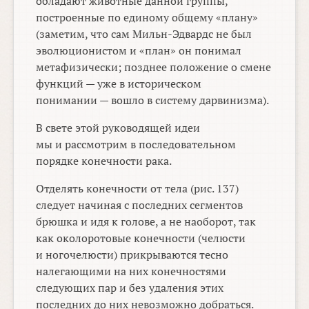
обладают животные данной группы,
построенные по единому общему «плану»
(заметим, что сам Мильн-Эдвардс не был
эволюционистом и «план» он понимал
метафизически; позднее положение о смене
функций — уже в историческом
понимании — вошло в систему дарвинизма).
В свете этой руководящей идеи
мы и рассмотрим в последовательном
порядке конечности рака.
Отделять конечности от тела (рис. 137)
следует начиная с последних сегментов
брюшка и идя к голове, а не наоборот, так
как околоротовые конечности (челюсти
и ногочелюсти) прикрываются тесно
налегающими на них конечностями
следующих пар и без удаления этих
последних до них невозможно добраться.