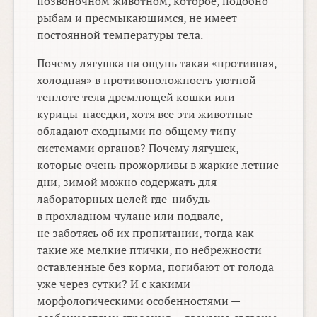
позвоночном животном, которое, подобно
рыбам и пресмыкающимся, не имеет
постоянной температуры тела.
Почему лягушка на ощупь такая «противная,
холодная» в противоположность уютной
теплоте тела дремлющей кошки или
курицы-наседки, хотя все эти животные
обладают сходными по общему типу
системами органов? Почему лягушек,
которые очень прожорливы в жаркие летние
дни, зимой можно содержать для
лабораторных целей где-нибудь
в прохладном чулане или подвале,
не заботясь об их пропитании, тогда как
такие же мелкие птички, по небрежности
оставленные без корма, погибают от голода
уже через сутки? И с какими
морфологическими особенностями —