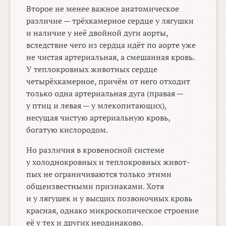
Второе не менее важное анатомическое
различие — трёхкамерное сердце у лягушки
и наличие у неё двойной дуги аорты,
вследствие чего из сердца идёт по аорте уже
не чистая артериальная, а смешанная кровь.
У теплокровных животных сердце
четырёхкамерное, причём от него отходит
только одна артериальная дуга (правая —
у птиц и левая — у млекопитающих),
несущая чистую артериальную кровь,
богатую кислородом.
Но различия в кровеносной системе
у холоднокровных и теплокровных живот-
пых не ограничиваются только этими
общеизвестными признаками. Хотя
и у лягушек и у высших позвоночных кровь
красная, однако микроскопическое строение
её у тех и других неодинаково.