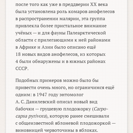
после того как уже в преддверии XX века
была установлена роль комаров анофелесов
в распространении малярии, эта группа
привлекла более пристальное внимание
учёных — и для фауны Палеарктической
области с прилегающими к ней районами
в Африке и Азии было описано ещё
18 новых видов анофелесов, из которых
4 были обнаружены и в южных районах
СССР.
Подобных примеров можно было бы
привести очень много, но ограничимся ещё
одним: в 1947 году энтомолог
А. С. Данилевский описал новый вид
бабочки — грушевую плодожорку (
Саrро-
capsa pyrivora
), которую ранее смешивали
с общеизвестной яблоневой плодожоркой —
виновницей червоточины в яблоках.