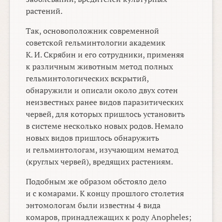
растений.
Так, основоположник современной
советской гельминтологии академик
К. И. Скрябин и его сотрудники, применяя
к различным животным метод полных
гельминтологических вскрытий,
обнаружили и описали около двух сотен
неизвестных ранее видов паразитических
червей, для которых пришлось установить
в системе несколько новых родов. Немало
новых видов пришлось обнаружить
и гельминтологам, изучающим нематод
(круглых червей), вредящих растениям.
Подобным же образом обстояло дело
и с комарами. К концу прошлого столетия
энтомологам были известны 4 вида
комаров, принадлежащих к роду Anopheles;