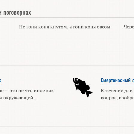
и поговорках
Не гони коня кнутом, а гони коня овсом.
Чере
х
Смертоносный с
 — это не что иное как
В течение дли
м окружающей ...
вопрос, изобре