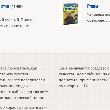
 птиц
(памяти
Птицы
Человека все
й учёный, Виктор
объясняется 
мять о котором ...
тся любоваться, как
Сайт не является средство
оторую хочется
качества размещённой на с
торый вышел победителем
полноты и применимости —
тысячи или даже
Аудитория — 12+.
солютный эксперт во всём,
де экологической ниши.
зор хордовых животных —