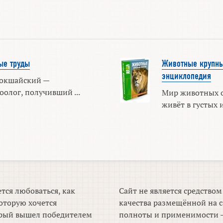
ые труды
Животные крупн
энциклопедия
Кокшайский —
олог, получивший ...
Мир животных о
живёт в густых и
тся любоваться, как
Сайт не является средство
оторую хочется
качества размещённой на с
торый вышел победителем
полноты и применимости —