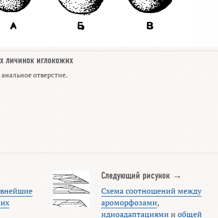
х личинок иглокожих
 — анальное отверстие.
Следующий рисунок →
евнейшие
Схема соотношений между
жих
ароморфозами
,
идиоадаптациями
и
общей