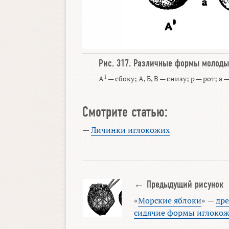
Рис. 317.
Различные формы молоды
1
А
— сбоку; А, Б, В — снизу; р — рот; а
Смотрите статью:
—
Личинки иглокожих
← Предыдущий рисунок
«
Морские яблоки
» —
др
сидячие формы иглоко