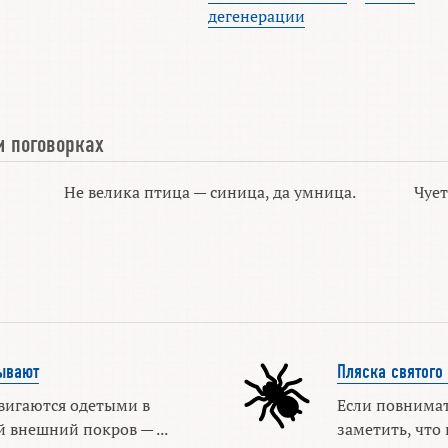
дегенерации
и поговорках
Не велика птица — синица, да умница.
Чует
ывают
Пляска святого
вигаются одетыми в
Если повнимат
 внешний покров — ...
заметить, что н