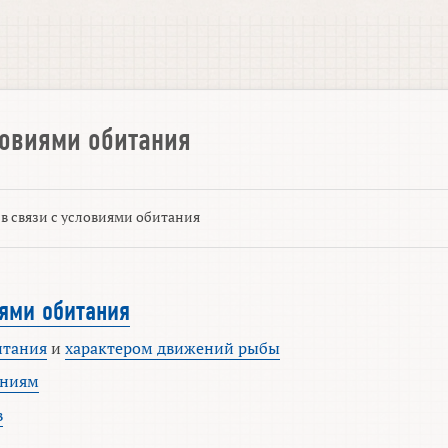
ловиями обитания
 в связи с условиями обитания
иями обитания
итания
и
характером движений рыбы
ениям
в