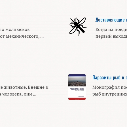
Доставляющие 
ело моллюсков
Когда из поед
т механического, ...
первый выходит
Паразиты рыб в 
е животные. Внешне и
Монография по
человека, они ...
рыб внутренних 