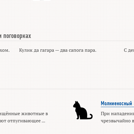
и поговорках
ухом.
Кулик да гагара — два сапога пара.
С де
Молниеносный 
ищённые животные в
При нападени
ют отпугивающее ...
чрезвычайно в