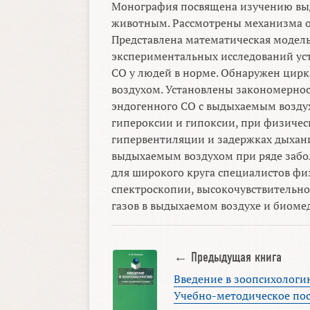
Монография посвящена изучению выд
животным. Рассмотрены механизма об
Представлена математическая модель
экспериментальных исследований ус
CO у людей в норме. Обнаружен цир
воздухом. Установлены закономерно
эндогенного СО с выдыхаемым возду
гипероксии и гипоксии, при физичес
гипервентиляции и задержках дыхани
выдыхаемым воздухом при ряде забо
для широкого круга специалистов физ
спектроскопии, высокочувствительно
газов в выдыхаемом воздухе и биоме
← Предыдущая книга
Введение в зоопсихологи
Учебно-методическое по