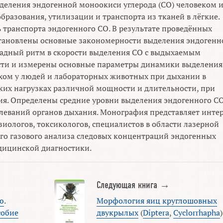
еления эндогенной моноокиси углерода (СО) человеком 
разования, утилизации и транспорта из тканей в лёгкие.
 транспорта эндогенного СО. В результате проведённых
тановлены основные закономерности выделения эндогенн
кадный ритм в скорости выделения СО с выдыхаемым
сти и измерены основные параметры динамики выделения
хом у людей и лабораторных животных при дыхании в
ких нагрузках различной мощности и длительности, при
я. Определены средние уровни выделения эндогенного CO
леваний органов дыхания. Монография представляет инте
иологов, токсикологов, специалистов в области лазерной
го газового анализа следовых концентраций эндогенных
дицинской диагностики.
Следующая книга →
ю
.
Морфология яиц круглошовных
собие
двукрылых
(
Diptera
,
Cyclorrhapha
)