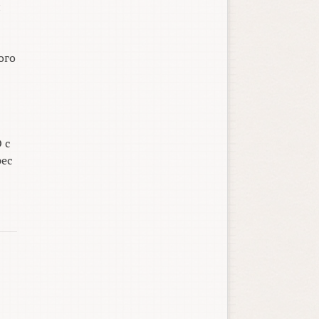
и
ого
 с
рес