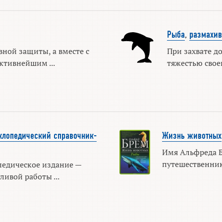
Рыба
,
размахи
ной защиты, а вместе с
При захвате 
тивнейшим ...
тяжестью своег
клопедический справочник-
Жизнь животных
Имя Альфреда Б
путешественника
педическое издание —
ивой работы ...