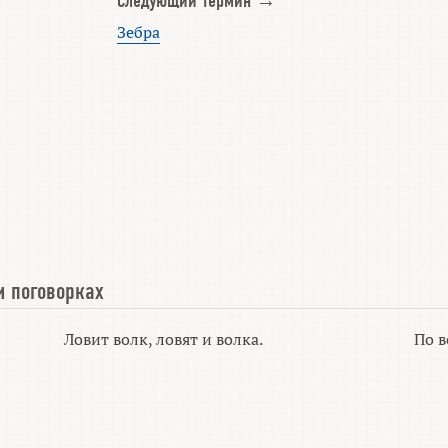
Следующий термин →
Зебра
и поговорках
Ловит волк, ловят и волка.
По в