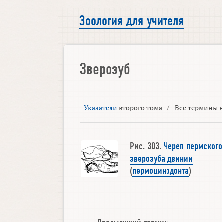
Зоология для учителя
Зверозуб
Указатели
второго тома
/
Все термины н
Рис. 303.
Череп пермского
зверозуба двинии
(
пермоцинодонта
)