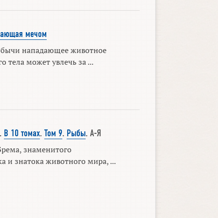
вающая мечом
добычи нападающее животное
о тела может увлечь за ...
.
В 10 томах
.
Том 9
.
Рыбы
. А-Я
рема, знаменитого
 и знатока животного мира, ...