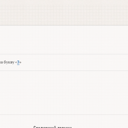
а букву «
З
»