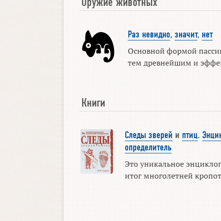
Оружие животных
Раз невидно
,
значит
,
нет
Основной формой пассив
тем древнейшим и эффек
Книги
Следы зверей
и
птиц
.
Энци
определитель
Это уникальное энцикло
итог многолетней кропотл