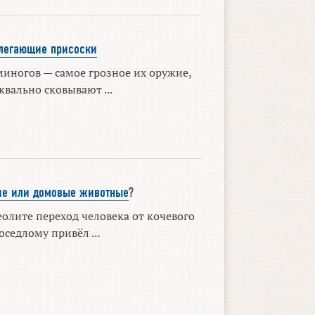
илегающие присоски
иногов — самое грозное их оружие,
квально сковывают ...
е или домовые животные
?
олите переход человека от кочевого
оседлому привёл ...