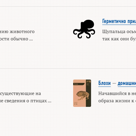
Герметично пр
ению животного
Щупальца осьм
ти обычно ...
так как они бу
Блохи
—
домашни
существующие на
Начавшийся в не
 сведения о птицах ...
образа жизни к 