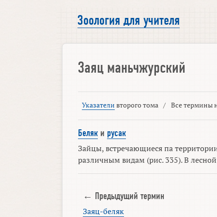
Зоология для учителя
Заяц маньчжурский
Указатели
второго тома
/
Все термины н
Беляк
и
русак
Зайцы, встречающиеся па территории
различным видам (рис. 335). В лесной
← Предыдущий термин
Заяц-беляк