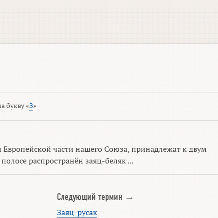
а букву «
З
»
 Европейской части нашего Союза, принадлежат к двум
 полосе распространён заяц-беляк ...
Следующий термин →
Заяц-русак