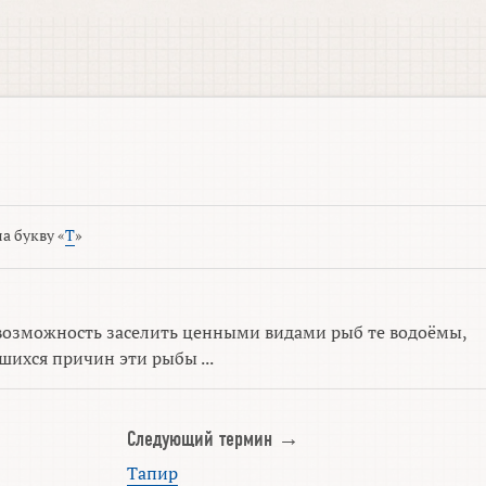
а букву «
Т
»
возможность заселить ценными видами рыб те водоёмы,
шихся причин эти рыбы ...
Следующий термин →
Тапир