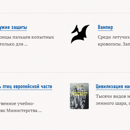
ружие защиты
Вампир
онцы пальцев копытных
Среди летучих
олько для ...
кровососы. Зап
 птиц европейской части
Цивилизация на
Тысячи видов м
земного шара, и
ственное учебно-
во Министерства ...