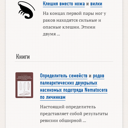
Клешня вместо ножа
и
вилки
На концах первой пары ног у
раков находятся сильные и
опасные клешни. Этими
двумя ...
Книги
Определитель семейств
и
родов
палеарктических двукрылых
насекомых подотряда Nematocera
по личинкам
Настоящий определитель
представляет собой результаты
ревизии обширной ...