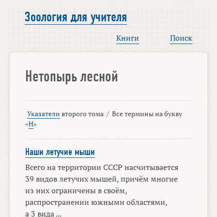
Зоология для учителя
Книги
Поиск
Нетопырь лесной
Указатели
второго тома
/
Все термины на букву
«
Н
»
Наши летучие мыши
Всего на территории СССР насчитывается
39 видов летучих мышей, причём многие
из них ограничены в своём,
распространении южными областями,
а 3 вида ...