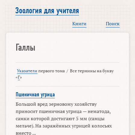
Зоология для учителя
Книги
Поиск
Галлы
Указатели
первого тома
/
Все термины на букву
«
Г
»
Пшеничная угрица
Большой вред зерновому хозяйству
приносит пшеничная угрица — нематода,
самки которой достигают 5 мм (самцы
мельче). На заражённых угрицей колосьях
вместо ...