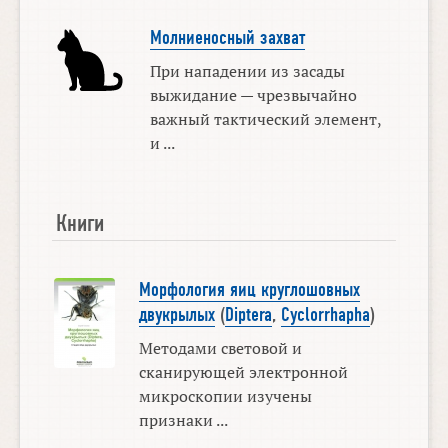
Молниеносный захват
При нападении из засады
выжидание — чрезвычайно
важный тактический элемент,
и ...
Книги
Морфология яиц круглошовных
двукрылых
(
Diptera
,
Cyclorrhapha
)
Методами световой и
сканирующей электронной
микроскопии изучены
признаки ...