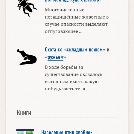
Многочисленные
незащищённые животные в
случае опасности выделяют
отпугивающее ...
Охота со
«
складным ножом
» и
«
ружьём
»
В ходе борьбы за
существование оказалось
выгодным иметь какую-
нибудь часть тела, ...
Книги
Население птиц хвойно-