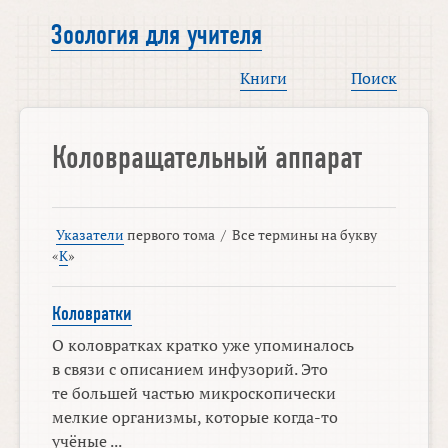
Зоология для учителя
Книги
Поиск
Коловращательный аппарат
Указатели
первого тома
/
Все термины на букву
«
К
»
Коловратки
О коловратках кратко уже упоминалось
в связи с описанием инфузорий. Это
те большей частью микроскопически
мелкие организмы, которые когда-то
учёные ...