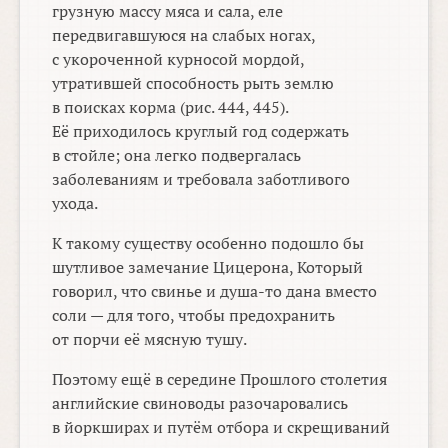
грузную массу мяса и сала, еле
передвигавшуюся на слабых ногах,
с укороченной курносой мордой,
утратившей способность рыть землю
в поисках корма (рис. 444, 445).
Её приходилось круглый год содержать
в стойле; она легко подвергалась
заболеваниям и требовала заботливого
ухода.
К такому существу особенно подошло бы
шутливое замечание Цицерона, Который
говорил, что свинье и душа-то дана вместо
соли — для того, чтобы предохранить
от порчи её мясную тушу.
Поэтому ещё в середине Прошлого столетия
английские свиноводы разочаровались
в йоркширах и путём отбора и скрещиваний