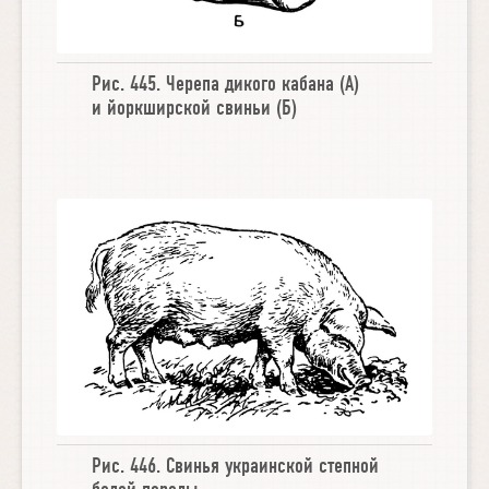
Рис. 445.
Черепа дикого кабана
(А)
и
йоркширской свиньи
(Б)
Рис. 446.
Свинья украинской степной