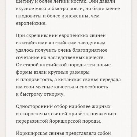
щетину и более лёгкий костяк. Они давали
вкусное мясо и быстро росли, но были менее
плодовиты и более изнеженны, чем
европейские.
При скрещивании европейских свиней
с китайскими английским заводчикам
удалось получить очень благоприятное
сочетание их наследственных качеств.
От старой английской породы эти новые
формы взяли крупные размеры
и плодовитость, а китайская свинья передала
им свои мясные качества и способность
к быстрому откорму.
Односторонний отбор наиболее жирных
и скороспелых свиней привёл к появлению
переразвитой йоркширской породы.
Йоркширская свинья представляла собой