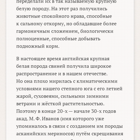
переделали их в так называемую крупную
белую породу. На этот раз получились
животные спокойного нрава, способные
к сальному откорму, но обладавшие более
гармоничным сложением, биологически
полноценные, способные добывать
подножный корм.
В настоящее время английская крупная
белая порода свиней получила широкое
распространение и в нашем отечестве.
Но она плохо мирилась с климатическими
условиями нашего степного юга с его летней
жарой, суховеями, сильными зимними
ветрами и жёсткой растительностью.
Поэтому в конце
20-х —
начале
30-х
годов
акад. М. Ф. Иванов (имя которого уже
упоминалось в связи с созданием им породы
асканийских мериносов) путём скрещивания