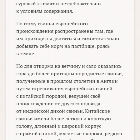
суровый климат и нетребовательны
к условиям содержания.
Поэтому свиньи европейского
происхождения распространены там, где
им приходится двигаться и самостоятельно
добывать себе корм на пастбище, роясь
в земле.
Но для откорма на ветчину и сало оказались
гораздо более пригодны породистые свиньи,
полученные в прошлом столетии в Англии
путём скрещивания европейских свиней
с китайской породой, ведущей своё
происхождение от другого подвида —
от индийской дикой свиньи. Китайские
свиньи имели более лёгкую и короткую
голову, длинный и широкий корпус
с прямой спиной, мясистые окорока, редкую