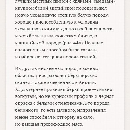
лучших местных свиней с хряками (самцами)
крупной белой английской породы вывел
новую украинскую степную белую породу,
хорошо приспособленную к условиям
засушливого климата, а по своей внешности
и хозяйственным качествам близкую
к английской породе (рис. 446). Позднее
аналогичным способом была создана
и сибирская северная порода свиней.
Из других иноземных пород в южных
областях у нас разводят беркширских
свиней, также выведенных в Англии.
Характернее признаки беркширов — сильно
вогнутый, но не курносый профиль и чёрная
окраска с белыми отметинами. Это порода
беконного, то есть мясного, направления
менее способная к откорму на сало,
но дающая превосходное мясо.