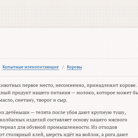
/
Копытные млекопитающие
/
Коровы
ивотных первое место, несомненно, принадлежит корове.
жный продукт нашего питания — молоко, которое может б
асло, сметану, творог и сыр.
 их детёныши — телята после убоя дают крупную тушу,
 колбасных изделий составляет основу нашего мясного
атериал для обувной промышленности. Из отходов
 столярный клей, шерсть идёт на войлок, а рога дают