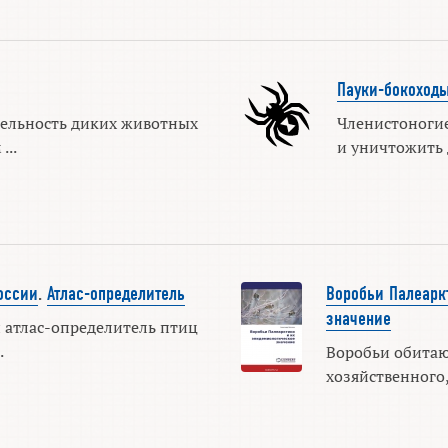
Пауки-бокоход
ельность диких животных
Членистоногие
...
и уничтожить д
оссии
.
Атлас-определитель
Воробьи Палеарк
значение
 атлас-определитель птиц
.
Воробьи обитаю
хозяйственного,