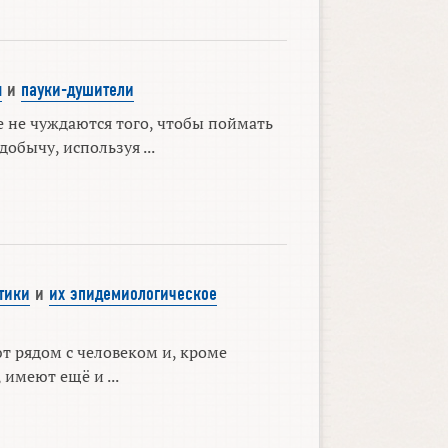
ы
и
пауки-душители
 не чуждаются того, чтобы поймать
обычу, используя ...
тики
и
их эпидемиологическое
т рядом с человеком и, кроме
 имеют ещё и ...