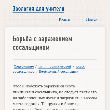
Зоология для учителя
Книги
Поиск
Борьба с заражением
сосальщиком
Содержание
/
Тип плоских червей
/
Класс
сосальщиков
/
Печёночный сосальщик
Чтобы избежать заражения скота
личинками сосальщика, не следует пасти его
на заболоченных лугах и загрязнять навозом
места водопоя. Те прудки и болотца,
в которых обнаружено нахождение