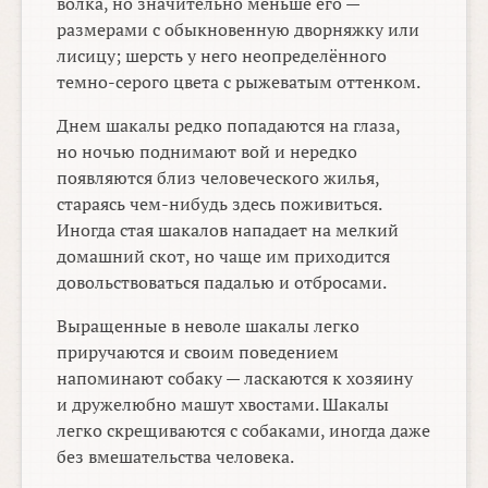
волка, но значительно меньше его —
размерами с обыкновенную дворняжку или
лисицу; шерсть у него неопределённого
темно-серого цвета с рыжеватым оттенком.
Днем шакалы редко попадаются на глаза,
но ночью поднимают вой и нередко
появляются близ человеческого жилья,
стараясь чем-нибудь здесь поживиться.
Иногда стая шакалов нападает на мелкий
домашний скот, но чаще им приходится
довольствоваться падалью и отбросами.
Выращенные в неволе шакалы легко
приручаются и своим поведением
напоминают собаку — ласкаются к хозяину
и дружелюбно машут хвостами. Шакалы
легко скрещиваются с собаками, иногда даже
без вмешательства человека.